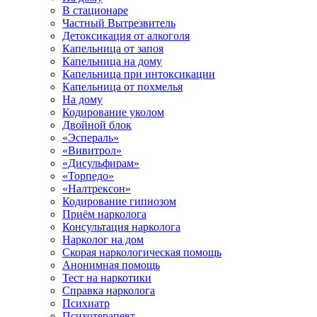
В стационаре
Частный Вытрезвитель
Детоксикация от алкоголя
Капельница от запоя
Капельница на дому
Капельница при интоксикации
Капельница от похмелья
На дому
Кодирование уколом
Двойной блок
«Эспераль»
«Вивитрол»
«Дисульфирам»
«Торпедо»
«Налтрексон»
Кодирование гипнозом
Приём нарколога
Консультация нарколога
Нарколог на дом
Скорая наркологическая помощь
Анонимная помощь
Тест на наркотики
Справка нарколога
Психиатр
Психотерапевт