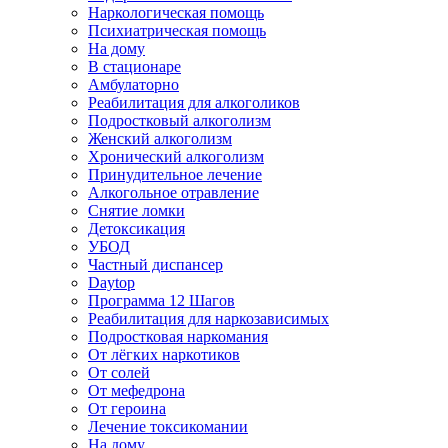
Наркологическая помощь
Психиатрическая помощь
На дому
В стационаре
Амбулаторно
Реабилитация для алкоголиков
Подростковый алкоголизм
Женский алкоголизм
Хронический алкоголизм
Принудительное лечение
Алкогольное отравление
Снятие ломки
Детоксикация
УБОД
Частный диспансер
Daytop
Программа 12 Шагов
Реабилитация для наркозависимых
Подростковая наркомания
От лёгких наркотиков
От солей
От мефедрона
От героина
Лечение токсикомании
На дому