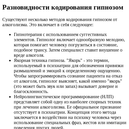
Разновидности кодирования гипнозом
Существуют несколько методов кодирования гипнозом от
алкоголизма. Это включает в себя следующее:
Гипнотерапия с использованием суггестивных
элементов. Гипнолог включает однообразную мелодию,
которая помогает человеку погрузиться в состояние,
подобное трансу. Затем специалист ставит внушение о
вреде алкоголя.
Якорная техника гипноза. "Якорь" - это термин,
используемый в психиатрии для обозначения привязки
размышлений и эмоций к определенному ощущению.
Чтобы запрограммировать сознание пациента на отказ
от алкоголя, гипнолог выясняет, какой именно "якорь"
(это может быть звук или запах) вызывает доверие и
благосклонность.
Нейролингвистическое программирование (НЛП)
представляет собой одну из наиболее спорных техник
при лечении алкоголизма. Ее официальное признание
отсутствует в психиатрии. Концепция этого метода
заключается в воздействии на психику человека через
использование специальных фраз, жестов или имитации
поведения других людей.