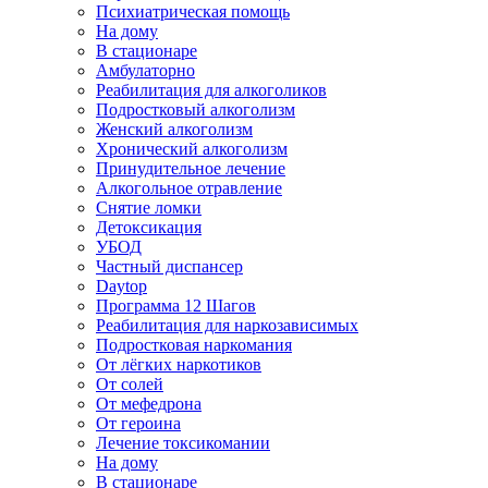
Психиатрическая помощь
На дому
В стационаре
Амбулаторно
Реабилитация для алкоголиков
Подростковый алкоголизм
Женский алкоголизм
Хронический алкоголизм
Принудительное лечение
Алкогольное отравление
Снятие ломки
Детоксикация
УБОД
Частный диспансер
Daytop
Программа 12 Шагов
Реабилитация для наркозависимых
Подростковая наркомания
От лёгких наркотиков
От солей
От мефедрона
От героина
Лечение токсикомании
На дому
В стационаре