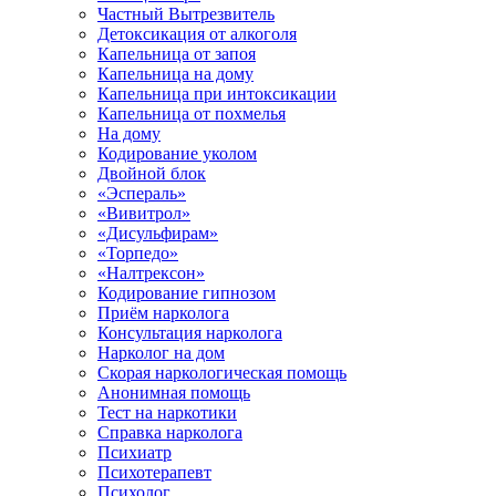
Частный Вытрезвитель
Детоксикация от алкоголя
Капельница от запоя
Капельница на дому
Капельница при интоксикации
Капельница от похмелья
На дому
Кодирование уколом
Двойной блок
«Эспераль»
«Вивитрол»
«Дисульфирам»
«Торпедо»
«Налтрексон»
Кодирование гипнозом
Приём нарколога
Консультация нарколога
Нарколог на дом
Скорая наркологическая помощь
Анонимная помощь
Тест на наркотики
Справка нарколога
Психиатр
Психотерапевт
Психолог